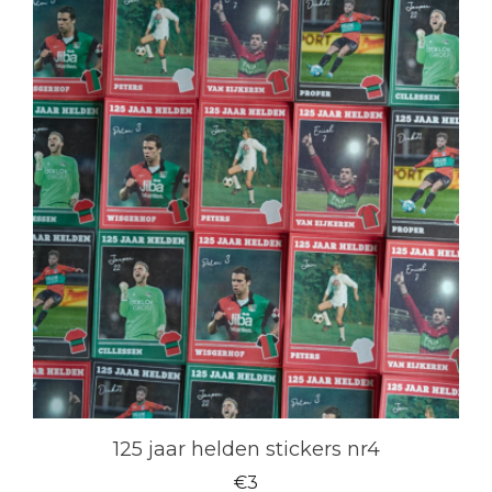
125 jaar helden stickers nr4
€
3