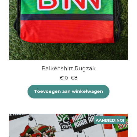
Balkenshirt Rugzak
Oorspronkelijke
Huidige
€
8
€
10
prijs
prijs
Toevoegen aan winkelwagen
was:
is:
€10.
€8.
AANBIEDING!