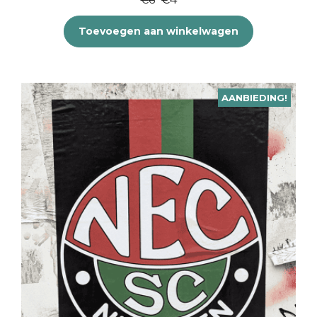
€
6
prijs
prijs
Toevoegen aan winkelwagen
was:
is:
€6.
€4.
AANBIEDING!