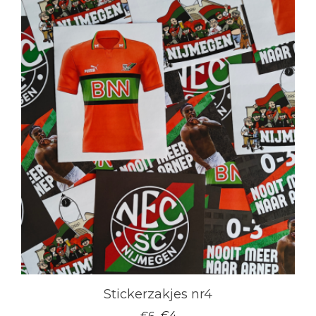
Stickerzakjes nr4
Oorspronkelijke
Huidige
€
4