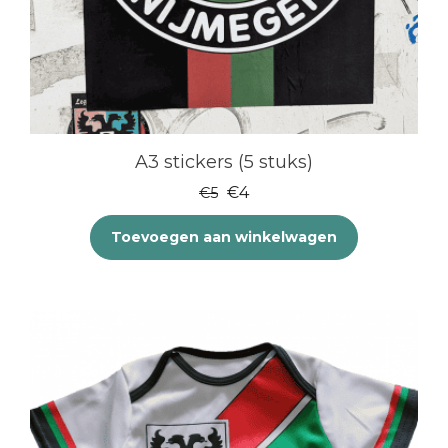
A3 stickers (5 stuks)
Oorspronkelijke
Huidige
€
4
€
5
prijs
prijs
Toevoegen aan winkelwagen
was:
is:
€5.
€4.