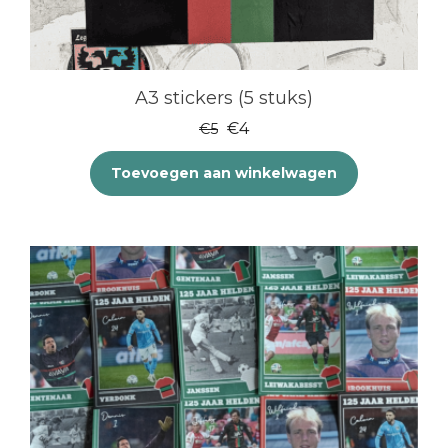
A3 stickers (5 stuks)
Oorspronkelijke
Huidige
€
4
€
5
prijs
prijs
Toevoegen aan winkelwagen
was:
is:
€5.
€4.