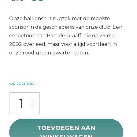
prijs
prijs
Onze balkenshirt rugzak met de mooiste
was:
is:
sponsor in de geschiedenis van onze club. Een
eerbetoon aan Bart de Graaff, die op 25 mei
€10.
€8.
2002 overleed, maar voor altijd voortleeft in
onze rood-groen-zwarte harten.
Op voorraad
Balkenshirt Rugzak aantal
TOEVOEGEN AAN
WINKELWAGEN