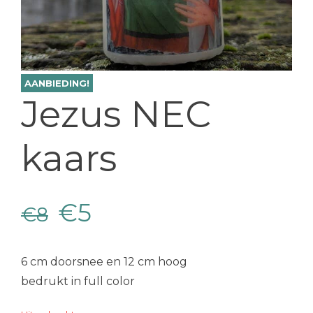
AANBIEDING!
Jezus NEC
kaars
Oorspronkelijke
Huidige
€
5
€
8
prijs
prijs
6 cm doorsnee en 12 cm hoog
was:
is:
bedrukt in full color