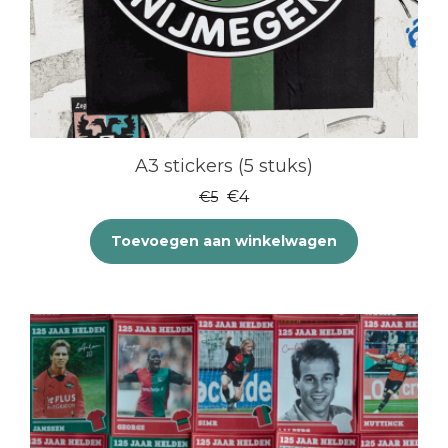
A3 stickers (5 stuks)
Oorspronkelijke
Huidige
€
4
€
5
prijs
prijs
Toevoegen aan winkelwagen
was:
is:
€5.
€4.