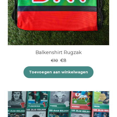
Balkenshirt Rugzak
Oorspronkelijke
Huidige
€
8
€
10
prijs
prijs
Toevoegen aan winkelwagen
was:
is:
€10.
€8.