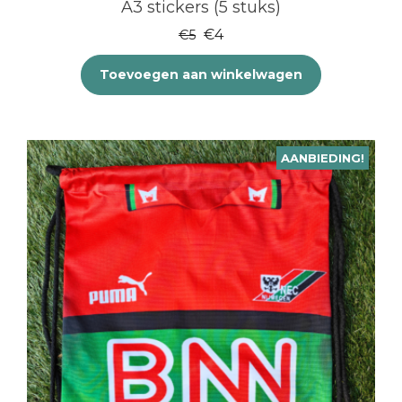
A3 stickers (5 stuks)
Oorspronkelijke
Huidige
€
4
€
5
prijs
prijs
Toevoegen aan winkelwagen
was:
is:
€5.
€4.
AANBIEDING!