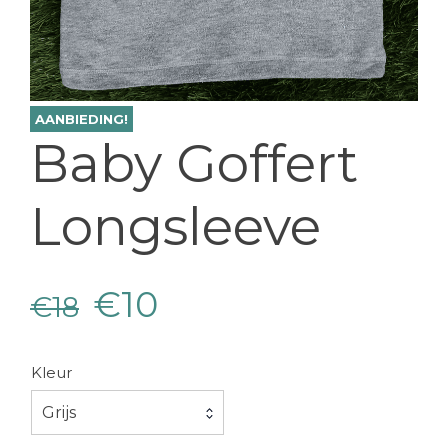
AANBIEDING!
Baby Goffert
Longsleeve
Oorspronkelijke
Huidige
€
10
€
18
prijs
prijs
Kleur
was:
is:
Grijs